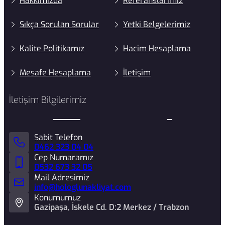
Hakkımızda
Referanslarımız
Sıkça Sorulan Sorular
Yetki Belgelerimiz
Kalite Politikamız
Hacim Hesaplama
Mesafe Hesaplama
İletişim
İletişim Bilgilerimiz
Sabit Telefon
0462 323 04 04
Cep Numaramız
0532 673 32 05
Mail Adresimiz
info@hologlunakliyat.com
Konumumuz
Gazipaşa, İskele Cd. D:2 Merkez / Trabzon